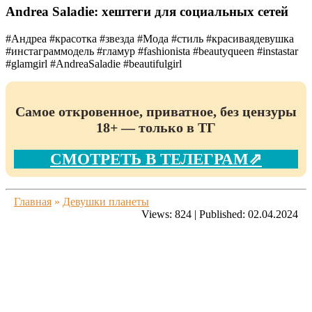
Andrea Saladie: хештеги для социальных сетей
#Андреа #красотка #звезда #Мода #стиль #красиваядевушка
#инстаграммодель #гламур #fashionista #beautyqueen #instastar
#glamgirl #AndreaSaladie #beautifulgirl
Самое откровенное, приватное, без цензуры
18+ — только в ТГ
СМОТРЕТЬ В ТЕЛЕГРАМ⇗
Главная
»
Девушки планеты
Views:
824
|
Published:
02.04.2024