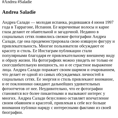
#Andrea #Saladie
Andrea Saladie
Андреа Салади — молодая испанка, родившаяся 4 июня 1997
года в Таррагоне, Испания. Ее коричневые волосы и карие
глаза делают ее обаятельной и загадочной. Недавно в
социальных сетях появились свежие фотографии Андреа
Салади, где она продемонстрировала свою изящную фигуру и
привлекательность. Многие пользователи обсуждают ее
красоту и стиль. Ее Инстаграм публикации стали
популярными благодаря ее привлекательному внешнему виду
и образу жизни. На фотографиях можно увидеть не только ее
сногсшибательную внешность, но и ее страстное выражение
лица. Андреа Салади поражает своим шармом и очарованием,
что делает ее одной из самых обсуждаемых личностей в
социальных сетях. Ее энергия и стиль привлекают внимание,
и ее поклонники ожидают дальнейших удивительных
фотоотчетов от нее. Неудивительно, что ее фотографии
становятся все более пикантными и вызывают интерес у
многих. Андреа Салади безусловно оставляет впечатление
своим обаянием и красотой, привлекая к себе все больше
внимания публики наряду с интересными фактами из своей
биографии.