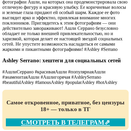
фотографии Ашли, на которых она продемонстрировала свою
отличную фигуру и красивую улыбку. Ее коричневые волосы
и зеленые глаза придают ей особый шарм. Каждое ее фото
выглядит ярко и эффектно, привлекая внимание многих
поклонников. Приглядитесь к этим фотографиям — они
действительно завораживают! Ашли Серрано безусловно
обладает не только внешней привлекательностью, но и
харизмой, которая делает ее настоящей звездой социальных
сетей. Не упустите возможность насладиться ее самыми
жаркими и пикантными фотографиями! #Ashley #Serrano
Ashley Serrano: хештеги для социальных сетей
#АшлиСеррано #красиваяАшли #популярнаяАшли
#знаменитаяАшли #Ашлигорячая #AshleySerrano
#beautifulAshley #famousAshley #popularAshley #hotAshley
Самое откровенное, приватное, без цензуры
18+ — только в ТГ
СМОТРЕТЬ В ТЕЛЕГРАМ⇗