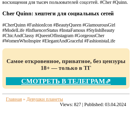
восхищения для тысяч пользователей соцсетей. #Cher #Quinn.
Cher Quinn: хештеги для социальных сетей
#CherQuinn #FashionIcon #BeautyQueen #GlamourousGirl
#ModelLife #InfluencerStatus #InstaFamous #StylishBeauty
#ChicAndClassy #QueenOfInstagram #GorgeousCher
#WomenWhoInspire #ElegantAndGraceful #FashionistaLife
Самое откровенное, приватное, без цензуры
18+ — только в ТГ
СМОТРЕТЬ В ТЕЛЕГРАМ⇗
Главная
»
Девушки планеты
Views:
827
|
Published:
03.04.2024