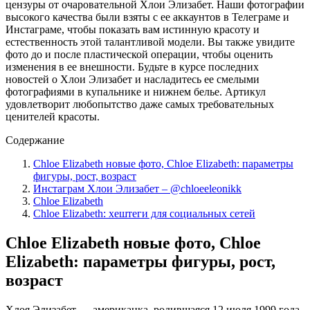
цензуры от очаровательной Хлои Элизабет. Наши фотографии
высокого качества были взяты с ее аккаунтов в Телеграме и
Инстаграме, чтобы показать вам истинную красоту и
естественность этой талантливой модели. Вы также увидите
фото до и после пластической операции, чтобы оценить
изменения в ее внешности. Будьте в курсе последних
новостей о Хлои Элизабет и насладитесь ее смелыми
фотографиями в купальнике и нижнем белье. Артикул
удовлетворит любопытство даже самых требовательных
ценителей красоты.
Содержание
Chloe Elizabeth новые фото, Chloe Elizabeth: параметры
фигуры, рост, возраст
Инстаграм Хлои Элизабет – @chloeeleonikk
Chloe Elizabeth
Chloe Elizabeth: хештеги для социальных сетей
Chloe Elizabeth новые фото, Chloe
Elizabeth: параметры фигуры, рост,
возраст
Хлоя Элизабет — американка, родившаяся 12 июля 1999 года