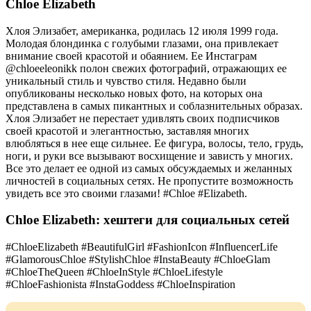
Chloe Elizabeth
Хлоя Элизабет, американка, родилась 12 июля 1999 года.
Молодая блондинка с голубыми глазами, она привлекает
внимание своей красотой и обаянием. Ее Инстаграм
@chloeeleonikk полон свежих фотографий, отражающих ее
уникальный стиль и чувство стиля. Недавно были
опубликованы несколько новых фото, на которых она
представлена в самых пикантных и соблазнительных образах.
Хлоя Элизабет не перестает удивлять своих подписчиков
своей красотой и элегантностью, заставляя многих
влюбляться в нее еще сильнее. Ее фигура, волосы, тело, грудь,
ноги, и руки все вызывают восхищение и зависть у многих.
Все это делает ее одной из самых обсуждаемых и желанных
личностей в социальных сетях. Не пропустите возможность
увидеть все это своими глазами! #Chloe #Elizabeth.
Chloe Elizabeth: хештеги для социальных сетей
#ChloeElizabeth #BeautifulGirl #FashionIcon #InfluencerLife
#GlamorousChloe #StylishChloe #InstaBeauty #ChloeGlam
#ChloeTheQueen #ChloeInStyle #ChloeLifestyle
#ChloeFashionista #InstaGoddess #ChloeInspiration