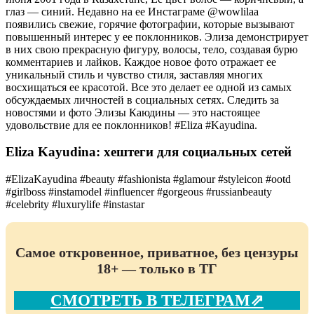
глаз — синий. Недавно на ее Инстаграме @wowlilaa
появились свежие, горячие фотографии, которые вызывают
повышенный интерес у ее поклонников. Элиза демонстрирует
в них свою прекрасную фигуру, волосы, тело, создавая бурю
комментариев и лайков. Каждое новое фото отражает ее
уникальный стиль и чувство стиля, заставляя многих
восхищаться ее красотой. Все это делает ее одной из самых
обсуждаемых личностей в социальных сетях. Следить за
новостями и фото Элизы Каюдины — это настоящее
удовольствие для ее поклонников! #Eliza #Kayudina.
Eliza Kayudina: хештеги для социальных сетей
#ElizaKayudina #beauty #fashionista #glamour #styleicon #ootd
#girlboss #instamodel #influencer #gorgeous #russianbeauty
#celebrity #luxurylife #instastar
Самое откровенное, приватное, без цензуры
18+ — только в ТГ
СМОТРЕТЬ В ТЕЛЕГРАМ⇗