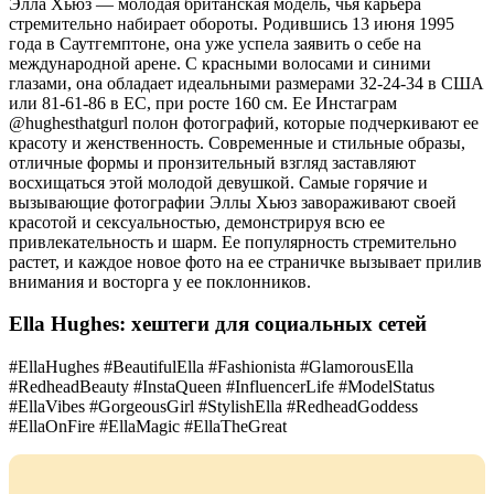
Элла Хьюз — молодая британская модель, чья карьера
стремительно набирает обороты. Родившись 13 июня 1995
года в Саутгемптоне, она уже успела заявить о себе на
международной арене. С красными волосами и синими
глазами, она обладает идеальными размерами 32-24-34 в США
или 81-61-86 в ЕС, при росте 160 см. Ее Инстаграм
@hughesthatgurl полон фотографий, которые подчеркивают ее
красоту и женственность. Современные и стильные образы,
отличные формы и пронзительный взгляд заставляют
восхищаться этой молодой девушкой. Самые горячие и
вызывающие фотографии Эллы Хьюз завораживают своей
красотой и сексуальностью, демонстрируя всю ее
привлекательность и шарм. Ее популярность стремительно
растет, и каждое новое фото на ее страничке вызывает прилив
внимания и восторга у ее поклонников.
Ella Hughes: хештеги для социальных сетей
#EllaHughes #BeautifulElla #Fashionista #GlamorousElla
#RedheadBeauty #InstaQueen #InfluencerLife #ModelStatus
#EllaVibes #GorgeousGirl #StylishElla #RedheadGoddess
#EllaOnFire #EllaMagic #EllaTheGreat