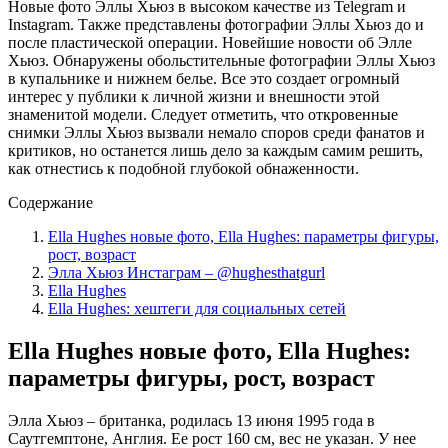
Новые фото Эллы Хьюз в высоком качестве из Telegram и
Instagram. Также представлены фотографии Эллы Хьюз до и
после пластической операции. Новейшие новости об Элле
Хьюз. Обнаружены обольстительные фотографии Эллы Хьюз
в купальнике и нижнем белье. Все это создает огромный
интерес у публики к личной жизни и внешности этой
знаменитой модели. Следует отметить, что откровенные
снимки Эллы Хьюз вызвали немало споров среди фанатов и
критиков, но останется лишь дело за каждым самим решить,
как отнестись к подобной глубокой обнаженности.
Содержание
Ella Hughes новые фото, Ella Hughes: параметры фигуры,
рост, возраст
Элла Хьюз Инстаграм – @hughesthatgurl
Ella Hughes
Ella Hughes: хештеги для социальных сетей
Ella Hughes новые фото, Ella Hughes:
параметры фигуры, рост, возраст
Элла Хьюз – британка, родилась 13 июня 1995 года в
Саутгемптоне, Англия. Ее рост 160 см, вес не указан. У нее