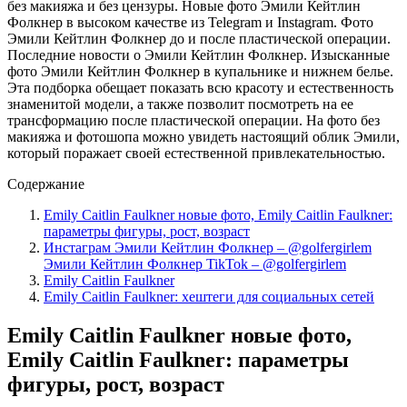
без макияжа и без цензуры. Новые фото Эмили Кейтлин
Фолкнер в высоком качестве из Telegram и Instagram. Фото
Эмили Кейтлин Фолкнер до и после пластической операции.
Последние новости о Эмили Кейтлин Фолкнер. Изысканные
фото Эмили Кейтлин Фолкнер в купальнике и нижнем белье.
Эта подборка обещает показать всю красоту и естественность
знаменитой модели, а также позволит посмотреть на ее
трансформацию после пластической операции. На фото без
макияжа и фотошопа можно увидеть настоящий облик Эмили,
который поражает своей естественной привлекательностью.
Содержание
Emily Caitlin Faulkner новые фото, Emily Caitlin Faulkner:
параметры фигуры, рост, возраст
Инстаграм Эмили Кейтлин Фолкнер – @golfergirlem
Эмили Кейтлин Фолкнер TikTok – @golfergirlem
Emily Caitlin Faulkner
Emily Caitlin Faulkner: хештеги для социальных сетей
Emily Caitlin Faulkner новые фото,
Emily Caitlin Faulkner: параметры
фигуры, рост, возраст