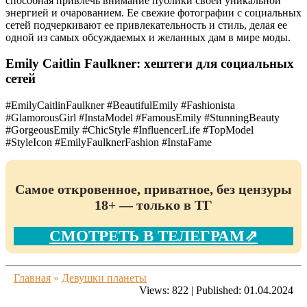
способная привлечь внимание публики своей уникальной
энергией и очарованием. Ее свежие фотографии с социальных
сетей подчеркивают ее привлекательность и стиль, делая ее
одной из самых обсуждаемых и желанных дам в мире моды.
Emily Caitlin Faulkner: хештеги для социальных
сетей
#EmilyCaitlinFaulkner #BeautifulEmily #Fashionista
#GlamorousGirl #InstaModel #FamousEmily #StunningBeauty
#GorgeousEmily #ChicStyle #InfluencerLife #TopModel
#StyleIcon #EmilyFaulknerFashion #InstaFame
Самое откровенное, приватное, без цензуры
18+ — только в ТГ
СМОТРЕТЬ В ТЕЛЕГРАМ⇗
Главная
»
Девушки планеты
Views:
822
|
Published:
01.04.2024