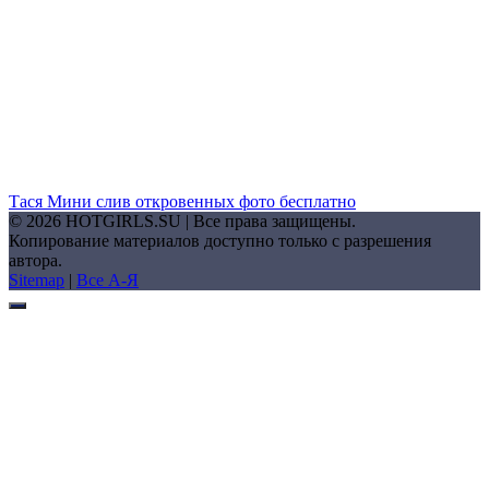
Тася Мини слив откровенных фото бесплатно
© 2026 HOTGIRLS.SU | Все права защищены.
Копирование материалов доступно только с разрешения
автора.
Sitemap
|
Все А-Я