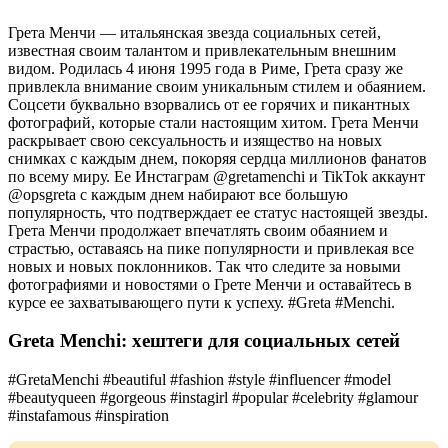
Грета Менчи — итальянская звезда социальных сетей,
известная своим талантом и привлекательным внешним
видом. Родилась 4 июня 1995 года в Риме, Грета сразу же
привлекла внимание своим уникальным стилем и обаянием.
Соцсети буквально взорвались от ее горячих и пикантных
фотографий, которые стали настоящим хитом. Грета Менчи
раскрывает свою сексуальность и изящество на новых
снимках с каждым днем, покоряя сердца миллионов фанатов
по всему миру. Ее Инстаграм @gretamenchi и TikTok аккаунт
@opsgreta с каждым днем набирают все большую
популярность, что подтверждает ее статус настоящей звезды.
Грета Менчи продолжает впечатлять своим обаянием и
страстью, оставаясь на пике популярности и привлекая все
новых и новых поклонников. Так что следите за новыми
фотографиями и новостями о Грете Менчи и оставайтесь в
курсе ее захватывающего пути к успеху. #Greta #Menchi.
Greta Menchi: хештеги для социальных сетей
#GretaMenchi #beautiful #fashion #style #influencer #model
#beautyqueen #gorgeous #instagirl #popular #celebrity #glamour
#instafamous #inspiration