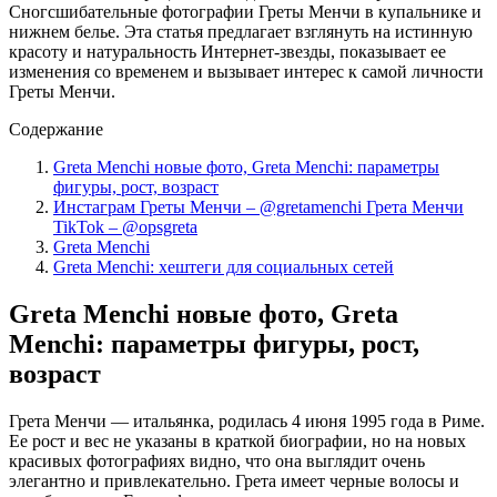
Сногсшибательные фотографии Греты Менчи в купальнике и
нижнем белье. Эта статья предлагает взглянуть на истинную
красоту и натуральность Интернет-звезды, показывает ее
изменения со временем и вызывает интерес к самой личности
Греты Менчи.
Содержание
Greta Menchi новые фото, Greta Menchi: параметры
фигуры, рост, возраст
Инстаграм Греты Менчи – @gretamenchi Грета Менчи
TikTok – @opsgreta
Greta Menchi
Greta Menchi: хештеги для социальных сетей
Greta Menchi новые фото, Greta
Menchi: параметры фигуры, рост,
возраст
Грета Менчи — итальянка, родилась 4 июня 1995 года в Риме.
Ее рост и вес не указаны в краткой биографии, но на новых
красивых фотографиях видно, что она выглядит очень
элегантно и привлекательно. Грета имеет черные волосы и