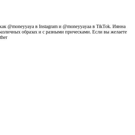
как @moneyyaya в Instagram и @moneyyayaa в TikTok. Иянна
 различных образах и с разными прическами. Если вы желаете
ther