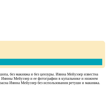
опа, без макияжа и без цензуры. Иянна Мейуэзер известна
й Иянны Мейуэзер и ее фотографии в купальнике и нижнем
расна Иянна Мейуэзер без использования ретуши и макияжа.