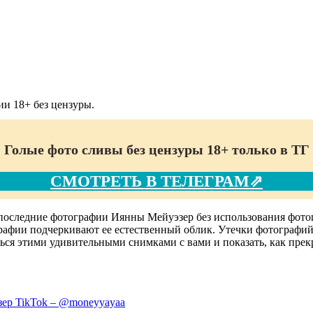
и 18+ без цензуры.
Голые фото сливы без цензуры 18+ только в ТГ
СМОТРЕТЬ В ТЕЛЕГРАМ⇗
последние фотографии Иянны Мейуэзер без использования фотош
графии подчеркивают ее естественный облик. Утечки фотографи
ься этими удивительными снимками с вами и показать, как прек
ер TikTok – @moneyyayaa