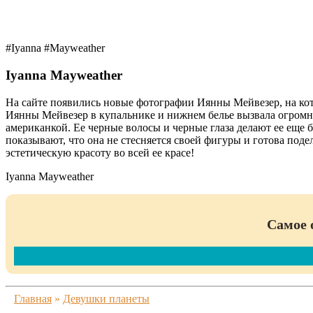
#Iyanna #Mayweather
Iyanna Mayweather
На сайте появились новые фотографии Иянны Мейвезер, на кот
Иянны Мейвезер в купальнике и нижнем белье вызвала огромны
американкой. Ее черные волосы и черные глаза делают ее еще
показывают, что она не стесняется своей фигуры и готова по
эстетическую красоту во всей ее красе!
Iyanna Mayweather
Самое 
Главная
»
Девушки планеты