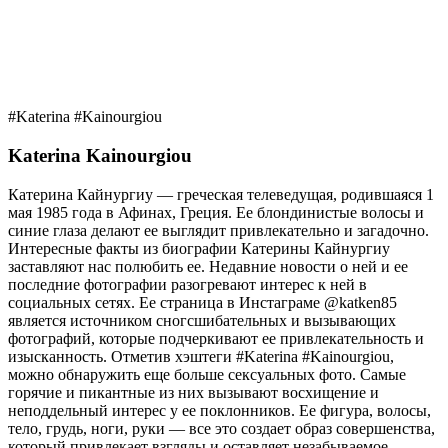
#Katerina #Kainourgiou
Katerina Kainourgiou
Катерина Кайнургиу — греческая телеведущая, родившаяся 1
мая 1985 года в Афинах, Греция. Ее блондинистые волосы и
синие глаза делают ее выглядит привлекательно и загадочно.
Интересные факты из биографии Катерины Кайнургиу
заставляют нас полюбить ее. Недавние новости о ней и ее
последние фотографии разогревают интерес к ней в
социальных сетях. Ее страница в Инстаграме @katken85
является источником сногсшибательных и вызывающих
фотографий, которые подчеркивают ее привлекательность и
изысканность. Отметив хэштеги #Katerina #Kainourgiou,
можно обнаружить еще больше сексуальных фото. Самые
горячие и пикантные из них вызывают восхищение и
неподдельный интерес у ее поклонников. Ее фигура, волосы,
тело, грудь, ноги, руки — все это создает образ совершенства,
который привлекает взгляды и оставляет незабываемое