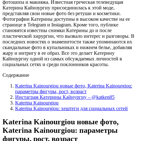
фотошопа и макияжа. Известная греческая телеведущая
Катерина Кайноургиу присоединилась к этой моде,
представляя свои новые фото без ретуши и косметики.
Фотографии Катерины доступны в высоком качестве на ее
странице в Telegram и Instagram. Кроме того, публике
становятся известны снимки Катерины до и после
пластической хирургии, что вызвало интерес и разговоры. В
последних новостях о знаменитости также упоминаются их
скандальные фото в купальниках и нижнем белье, добавляя
жару и интригу в ее образ. Все это делает Катерину
Кайноургиу одной из самых обсуждаемых личностей в
социальных сетях и среди поклонников красоты.
Содержание
Katerina Kainourgiou новые фото, Katerina Kainourgiou:
параметры фигуры, рост, возраст
Инстаграм Катерины Кайнургиу – @katken85
Katerina Kainourgiou
Katerina Kainourgiou: хештеги для социальных сетей
Katerina Kainourgiou новые фото,
Katerina Kainourgiou: параметры
фигуры, рост, возраст