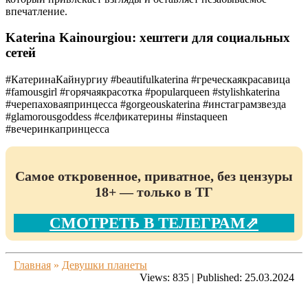
впечатление.
Katerina Kainourgiou: хештеги для социальных
сетей
#КатеринаКайнургиу #beautifulkaterina #греческаякрасавица
#famousgirl #горячаякрасотка #popularqueen #stylishkaterina
#черепаховаяпринцесса #gorgeouskaterina #инстаграмзвезда
#glamorousgoddess #селфикатерины #instaqueen
#вечеринкапринцесса
Самое откровенное, приватное, без цензуры
18+ — только в ТГ
СМОТРЕТЬ В ТЕЛЕГРАМ⇗
Главная
»
Девушки планеты
Views:
835
|
Published:
25.03.2024