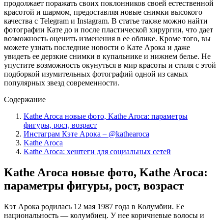
продолжает поражать своих поклонников своей естественной
красотой и шармом, предоставляя новые снимки высокого
качества с Telegram и Instagram. В статье также можно найти
фотографии Кате до и после пластической хирургии, что дает
возможность оценить изменения в ее облике. Кроме того, вы
можете узнать последние новости о Кате Арока и даже
увидеть ее дерзкие снимки в купальнике и нижнем белье. Не
упустите возможность окунуться в мир красоты и стиля с этой
подборкой изумительных фотографий одной из самых
популярных звезд современности.
Содержание
Kathe Aroca новые фото, Kathe Aroca: параметры
фигуры, рост, возраст
Инстаграм Кэте Арока – @kathearoca
Kathe Aroca
Kathe Aroca: хештеги для социальных сетей
Kathe Aroca новые фото, Kathe Aroca:
параметры фигуры, рост, возраст
Кэт Арока родилась 12 мая 1987 года в Колумбии. Ее
национальность — колумбиец. У нее коричневые волосы и