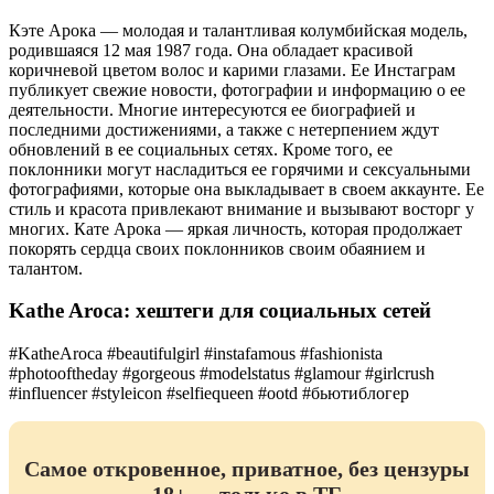
Кэте Арока — молодая и талантливая колумбийская модель,
родившаяся 12 мая 1987 года. Она обладает красивой
коричневой цветом волос и карими глазами. Ее Инстаграм
публикует свежие новости, фотографии и информацию о ее
деятельности. Многие интересуются ее биографией и
последними достижениями, а также с нетерпением ждут
обновлений в ее социальных сетях. Кроме того, ее
поклонники могут насладиться ее горячими и сексуальными
фотографиями, которые она выкладывает в своем аккаунте. Ее
стиль и красота привлекают внимание и вызывают восторг у
многих. Кате Арока — яркая личность, которая продолжает
покорять сердца своих поклонников своим обаянием и
талантом.
Kathe Aroca: хештеги для социальных сетей
#KatheAroca #beautifulgirl #instafamous #fashionista
#photooftheday #gorgeous #modelstatus #glamour #girlcrush
#influencer #styleicon #selfiequeen #ootd #бьютиблогер
Самое откровенное, приватное, без цензуры
18+ — только в ТГ