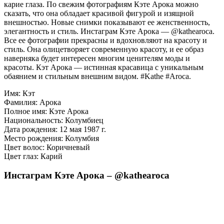
карие глаза. По свежим фотографиям Кэте Арока можно
сказать, что она обладает красивой фигурой и изящной
внешностью. Новые снимки показывают ее женственность,
элегантность и стиль. Инстаграм Кэте Арока — @kathearoca.
Все ее фотографии прекрасны и вдохновляют на красоту и
стиль. Она олицетворяет современную красоту, и ее образ
наверняка будет интересен многим ценителям моды и
красоты. Кэт Арока — истинная красавица с уникальным
обаянием и стильным внешним видом. #Kathe #Aroca.
Имя: Кэт
Фамилия: Арока
Полное имя: Кэте Арока
Национальность: Колумбиец
Дата рождения: 12 мая 1987 г.
Место рождения: Колумбия
Цвет волос: Коричневый
Цвет глаз: Карий
Инстаграм Кэте Арока – @kathearoca