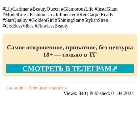
#LilyLarimar #BeautyQueen #GlamorousLife #InstaGlam
#ModelLife #Fashionista #Influencer #RedCarpetReady
#StarQuality #GoldenGirl #ShiningStar #StylishSiren
#GoddessVibes #FlawlessBeauty
Самое откровенное, приватное, без цензуры
18+ — только в ТГ
СМОТРЕТЬ В ТЕЛЕГРАМ⇗
Главная
»
Девушки планеты
Views:
840
|
Published:
01.04.2024