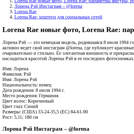
Lorena Rae новые фото, Lorena Rae: параметры фигуры, ро
Лорена Рэй Инстаграм – @lorena
Lorena Rae
Lorena Rae: хештеги для социальных сетей
Lorena Rae новые фото, Lorena Rae: па
Лорена Рэй — это немецкая модель, родившаяся 8 июля 1994 год
активно ведет свой инстаграм @lorena, где публикует красив
очаровательно и стильно. Ее элегантная внешность и прекрасн
насладиться красотой Лорены Рэй в ее последних фотоснимках.
Имя: Лорена
Фамилия: Рэй
Имя: Лорена Рэй
Национальность: немец
Дата рождения: 8 июля 1994 г.
Место рождения: Германия
Цвет волос: Коричневый
Цвет глаз: Синий
Размеры: (США) 33-24-35,5 (ЕС) 84-61-90
Рост: 5,11; 180 см
Лорена Рэй Инстаграм – @lorena