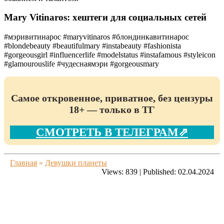
Mary Vitinaros: хештеги для социальных сетей
#мэривитинарос #maryvitinaros #блондинкавитинарос
#blondebeauty #beautifulmary #instabeauty #fashionista
#gorgeousgirl #influencerlife #modelstatus #instafamous #styleicon
#glamourouslife #чудеснаямэри #gorgeousmary
Самое откровенное, приватное, без цензуры
18+ — только в ТГ
СМОТРЕТЬ В ТЕЛЕГРАМ⇗
Главная
»
Девушки планеты
Views:
839
|
Published:
02.04.2024