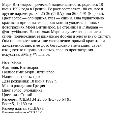
Мэри Витинарос, греческой национальности, родилась 18
июня 1992 года в Греции. Ее рост составляет 180 см, вес и
другие параметры: 34-25-36 (США) или 86-64-91 (Европа).
Цвет волос — блондинка, глаз — синий. Она удивительно
красива и привлекательна, как можно увидеть на новых
фотографиях Мэри Витинарос. Ее страница в Instagram —
@maryvitinaros. На снимках Мэри излучает очарование и
стиль, подчеркивая ее шикарные формы и элегантную фигуру.
Она привлекает внимание своей неповторимой красотой и
женственностью, и ее фото безусловно впечатляют своей
изящностью и грациозностью, словно произведения
искусства. #Mary #Vitinaros.
Имя: Мэри
Фамилия: Витинарос
Полное имя: Мэри Витинарос.
Национальность: грек
Дата рождения: 18 июня 1992 г.
Место рождения: Греция
Цвет волос: Блондинка
Цвет глаз: Синий
Размеры: (США) 34-25-36 (ЕС) 86-64-91
Рост: 5,11; 180 см
Размер платья: (США) 8
Размер обуви: (США) 9