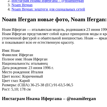
Инстаграм Ноама Ифергана – @noamifergan
Noam Ifergan
Noam Ifergan: хештеги для социальных сетей
Noam Ifergan новые фото, Noam Ifergan
Ноам Иферган — итальянская модель, родившаяся 23 июня 1996 г
Ноам Иферган представляет собой идеал принципов моды и кр
утонченной фигурой и обаятельной внешностью. Ноам — яркая
и показывают всю ее естественную красоту.
Имя: Ноам
Фамилия: Иферган
Полное имя: Ноам Иферган
Национальность: итальянец
Дата рождения: 23 июня 1996 г.
Место рождения: Италия
Цвет волос: Коричневый
Цвет глаз: Карий
Размеры: (США) 36-25-38 (ЕС) 91-63,5-96,5
Рост: 5,10; 178 см
Инстаграм Ноама Ифергана – @noamifergan