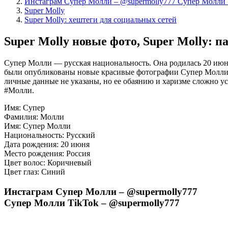
Инстаграм Супер Молли – @supermolly777 Супер Молли 
Super Molly
Super Molly: хештеги для социальных сетей
Super Molly новые фото, Super Molly: п
Супер Молли — русская национальность. Она родилась 20 июня 
были опубликованы новые красивые фотографии Супер Молли. Н
личные данные не указаны, но ее обаянию и харизме сложно у
#Молли.
Имя: Супер
Фамилия: Молли
Имя: Супер Молли
Национальность: Русский
Дата рождения: 20 июня
Место рождения: Россия
Цвет волос: Коричневый
Цвет глаз: Синий
Инстаграм Супер Молли – @supermolly777
Супер Молли TikTok – @supermolly777