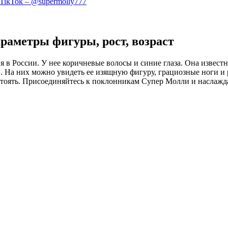
TikTok – @supermolly777
араметры фигуры, рост, возраст
в России. У нее коричневые волосы и синие глаза. Она известн
а них можно увидеть ее изящную фигуру, грациозные ноги и ру
стоять. Присоединяйтесь к поклонникам Супер Молли и наслажд