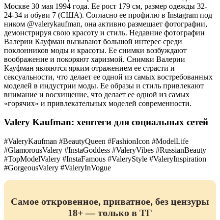
Москве 30 мая 1994 года. Ее рост 179 см, размер одежды 32-
24-34 и обуви 7 (США). Согласно ее профилю в Instagram под
ником @valerykaufman, она активно размещает фотографии,
демонстрируя свою красоту и стиль. Недавние фотографии
Валерии Кауфман вызывают большой интерес среди
поклонников моды и красоты. Ее снимки возбуждают
воображение и покоряют харизмой. Снимки Валерии
Кауфман являются ярким отражением ее страсти и
сексуальности, что делает ее одной из самых востребованных
моделей в индустрии моды. Ее образы и стиль привлекают
внимание и восхищение, что делает ее одной из самых
«горячих» и привлекательных моделей современности.
Valery Kaufman: хештеги для социальных сетей
#ValeryKaufman #BeautyQueen #FashionIcon #ModelLife
#GlamorousValery #InstaGoddess #ValeryVibes #RussianBeauty
#TopModelValery #InstaFamous #ValeryStyle #ValeryInspiration
#GorgeousValery #ValeryInVogue
Самое откровенное, приватное, без цензуры
18+ — только в ТГ