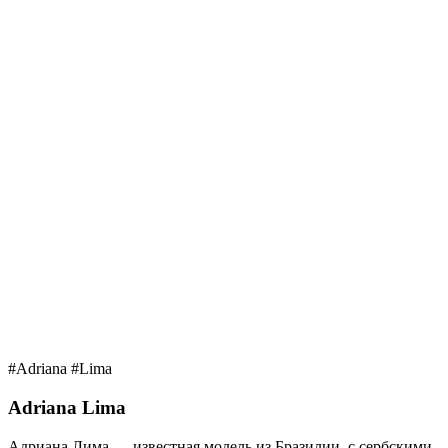
#Adriana #Lima
Adriana Lima
Адриана Лима — известная модель из Бразилии, с сербскими