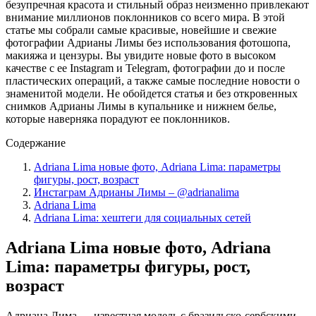
безупречная красота и стильный образ неизменно привлекают
внимание миллионов поклонников со всего мира. В этой
статье мы собрали самые красивые, новейшие и свежие
фотографии Адрианы Лимы без использования фотошопа,
макияжа и цензуры. Вы увидите новые фото в высоком
качестве с ее Instagram и Telegram, фотографии до и после
пластических операций, а также самые последние новости о
знаменитой модели. Не обойдется статья и без откровенных
снимков Адрианы Лимы в купальнике и нижнем белье,
которые наверняка порадуют ее поклонников.
Содержание
Adriana Lima новые фото, Adriana Lima: параметры
фигуры, рост, возраст
Инстаграм Адрианы Лимы – @adrianalima
Adriana Lima
Adriana Lima: хештеги для социальных сетей
Adriana Lima новые фото, Adriana
Lima: параметры фигуры, рост,
возраст
Адриана Лима — известная модель с бразильско-сербскими