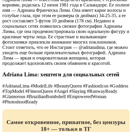
корнями, родилась 12 июня 1981 года в Сальвадоре. Ее полное
имя — Адриана Франческа Лима. Она имеет карие волосы и
голубые глаза, при этом ее размеры (в дюймах) 34-25-35, а ее
рост составляет 5 футов 10 дюймов (178 см). Недавно в
социальных сетях появились свежие фотографии Адрианы
Лимы, где она продемонстрировала свою идеальную фигуру и
красивые черты лица. Ее страстные и вызывающие
фотоснимки привлекли внимание многих поклонников.
Стоит отметить, что ее Инстаграм — @adrianalima, где можно
увидеть еще больше привлекательных фотографий. Адриана
Лима — яркая и очаровательная женщина, которая
продолжает вдохновлять своим обаянием и красотой.
Adriana Lima: хештеги для социальных сетей
#AdrianaLima #ModelLife #BeautyQueen #FashionIcon #Goddess
#TopModel #FitnessQueen #Angel #Slaying #RunwayReady
#Glamorous #BrazilianBombshell #EmpoweredWoman
#PhotoshootReady
Самое откровенное, приватное, без цензуры
18+ — только в ТГ